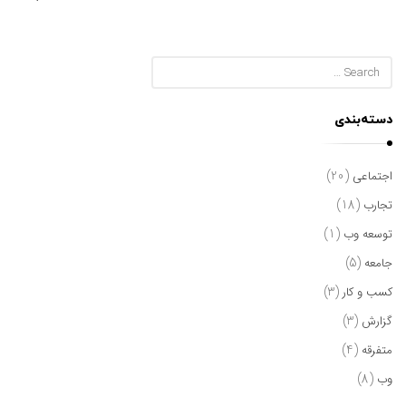
ا
ل
S
ا
e
ت
a
دسته‌بندی
.
r
c
(20)
اجتماعی
h
(18)
تجارب
f
o
(1)
توسعه وب
r
(5)
جامعه
:
(3)
کسب و کار
(3)
گزارش
(4)
متفرقه
(8)
وب