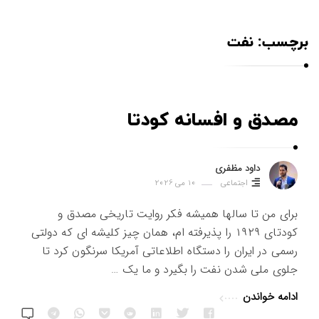
ی
برچسب:
نفت
مصدق و افسانه کودتا
د
ا
و
داود مظفری
د
اجتماعی
10 می 2026
م
برای من تا سالها همیشه فکر روایت تاریخی مصدق و
ظ
کودتای ۱۹۲۹ را پذیرفته ام، همان چیز کلیشه ای که دولتی
ف
رسمی در ایران را دستگاه اطلاعاتی آمریکا سرنگون کرد تا
ر
جلوی ملی شدن نفت را بگیرد و ما یک …
ی
م
ادامه خواندن
ق